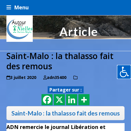
Skip
Menu
to
content
Article
Saint-Malo : la thalasso fait
des remous
3 juillet 2020
adn35400
Partager sur :
Saint-Malo : la thalasso fait des remous
ADN remercie le journal Libération et