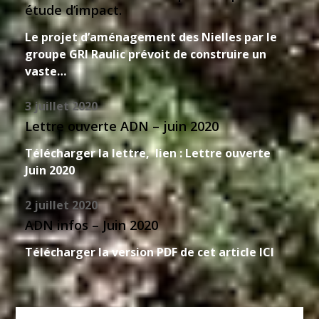
étude d’impact.
Le projet d’aménagement des Nielles par le
groupe GRI Raulic prévoit de construire un
vaste…
3 juillet 2020
Lettre ouverte ADN – juin 2020
Télécharger la lettre, lien : Lettre ouverte
Juin 2020
2 juillet 2020
ADN infos – Juin 2020
Télécharger la version PDF de cet article ICI