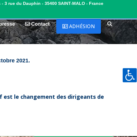
s - 3 rue du Dauphin - 35400 SAINT-MALO - France
presse
Contact
ADHÉSION
ctobre 2021.
f est le changement des dirigeants de