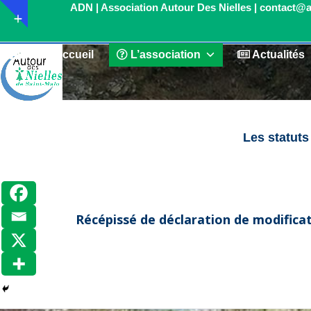
Skip
Show
to
notice
content
Accueil
L’association
Actualités
Les statuts
Récépissé de déclaration de modifica