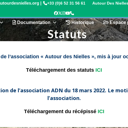
+33 (0)6 52 31 56 61
Autour Des Nielle
Facebook
Twitter
Instagram
YouTube
Phone
Documentation
Historique
Espace 
Statuts
 de l’association « Autour des Nielles », mis à jour o
Téléchargement des statuts
ICI
tion de l’association ADN du 18 mars 2022.
Le moti
l’association.
Téléchargement du récépissé
ICI