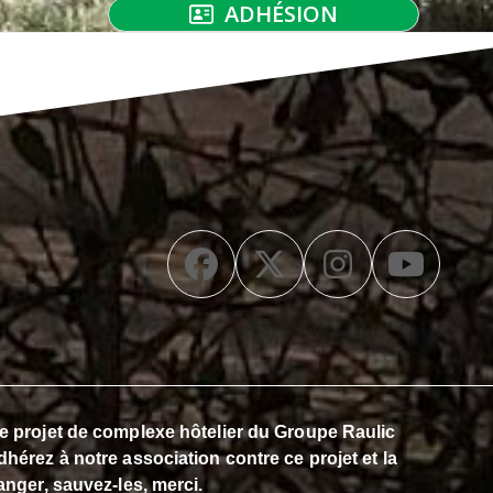
ADHÉSION
Facebook
Twitter
Instagra
YouT
 le projet de complexe hôtelier du Groupe Raulic
dhérez à notre association contre ce projet et la
anger, sauvez-les, merci.