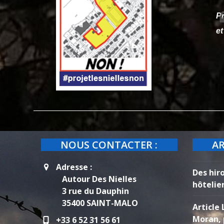
Pr
et
NOUS CONTACTER :
AR
Adresse :
Des hir
Autour Des Nielles
hôtelie
3 rue du Dauphin
35400 SAINT-MALO
Article 
Moran, 
+33 6 52 31 56 61