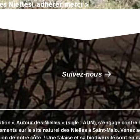
es Nielles), adhérer merci >
Suivez-nous
tion « Autour des Nielles » (sigle : ADN), s’engage contre
ements sur le site naturel des Nielles à Saint-Malo. Venez a
ion de notre côte ! Une falaise et sa biodiversité sont en d