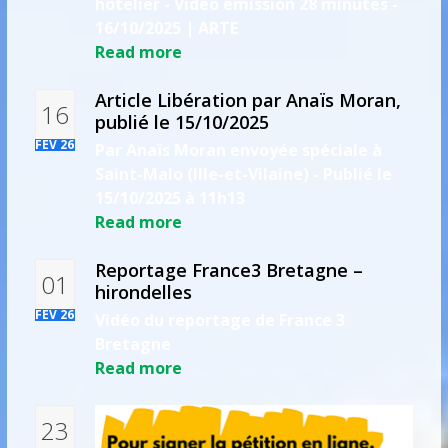
hôtelier - Vidéo émission 28 minutes -
16/10/2025 | ARTE
Read more
Article Libération par Anaïs Moran,
16
publié le 15/10/2025
FÉV 26
Par Anaïs Moran envoyée spéciale à
Saint-Malo (Ille-et-Vilaine) - Publié le
15/10/2025 à 11h13
Read more
Reportage France3 Bretagne –
01
hirondelles
FÉV 26
Vidéo du reportage de France 3
Bretagne
Read more
23