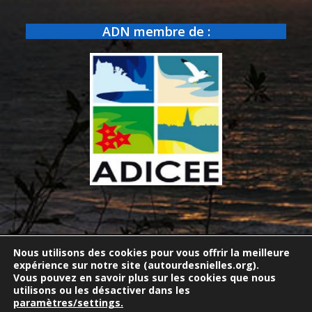
ADN membre de :
© Copyright 2017-2026
autourdesnielles
| Création du site :
Nous utilisons des cookies pour vous offrir la meilleure
Jean-Luc VILLETTE | Site accessible aux personnes déficientes
expérience sur notre site (autourdesnielles.org).
visuelles.
Vous pouvez en savoir plus sur les cookies que nous
utilisons ou les désactiver dans les
À propos
Données personnelles
Plan du site
paramètres/settings.