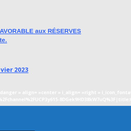
t FAVORABLE aux RÉSERVES
te.
vier 2023
»danger » align= »center » i_align= »right » i_icon_fo
m%2Fchannel%2FUCP3y615-8DGek9HD38kW7uQ%3F|titl