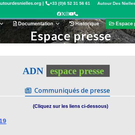
+33 (0)6 52 31 56 61
Autour Des Nielle
Facebook
Twitter
Instagram
YouTube
Phone
Documentation
Historique
Espace 
Espace presse
ADN
espace presse
Communiqués de presse
(Cliquez sur les liens ci-dessous)
19