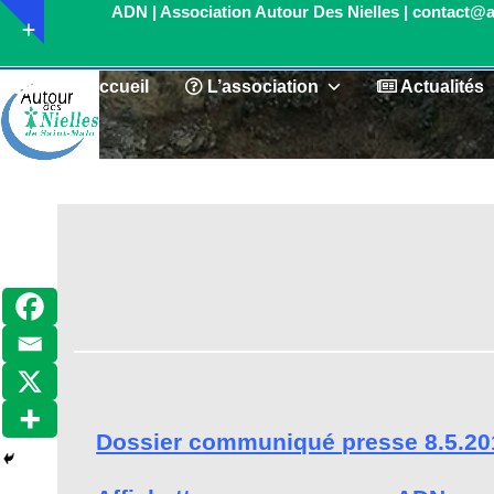
Skip
Show
to
notice
content
Accueil
L’association
Actualités
Dossier communiqué presse 8.5.20