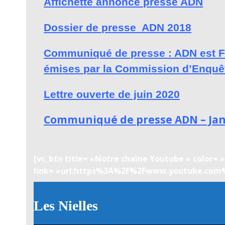
Affichette annonce presse ADN
Dossier de presse ADN 2018
Communiqué de presse : ADN es
émises par la Commission d’Enquê
Lettre ouverte de juin 2020
Communiqué de presse ADN – Jan
[vc_btn title= »Notre chaîne Youtube » color= 
link= »url:https%3A%2F%2Fwww.youtube.co
Les Nielles