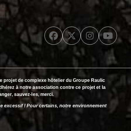
Facebook
Twitter
Instagra
YouT
 le projet de complexe hôtelier du Groupe Raulic
dhérez à notre association contre ce projet et la
anger, sauvez-les, merci.
e excessif ! Pour certains,
notre environnement