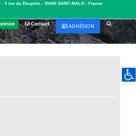
s - 3 rue du Dauphin - 35400 SAINT-MALO - France
presse
Contact
ADHÉSION