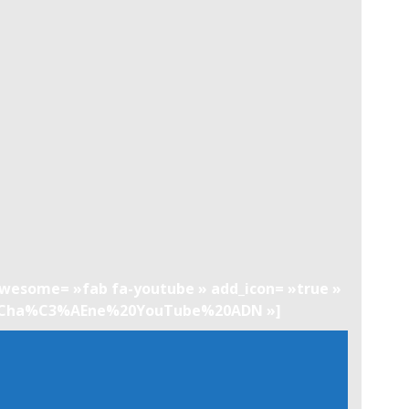
ntawesome= »fab fa-youtube » add_icon= »true »
e:Cha%C3%AEne%20YouTube%20ADN »]