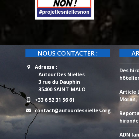
NOUS CONTACTER :
AR
Adresse :
Des hir
Autour Des Nielles
hôtelie
3 rue du Dauphin
35400 SAINT-MALO
Article 
Moran, 
+33 6 52 31 56 61
contact@autourdesnielles.org
Reporta
hironde
ADN lan