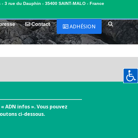
s - 3 rue du Dauphin - 35400 SAINT-MALO - France
presse
Contact
ADHÉSION
n « ADN infos ». Vous pouvez
 boutons ci-dessous.