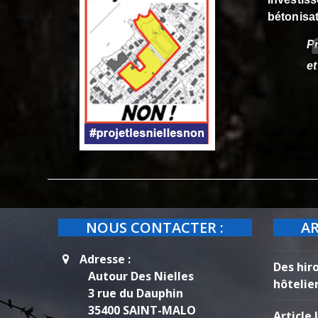
bétonisat
Pr
et
NOUS CONTACTER :
AR
Adresse :
Des hir
Autour Des Nielles
hôtelie
3 rue du Dauphin
35400 SAINT-MALO
Article 