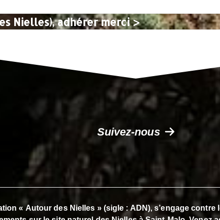
es Nielles), adhérer merci >
Suivez-nous
tion « Autour des Nielles » (sigle : ADN), s’engage contre
ements sur le site naturel des Nielles à Saint-Malo. Venez a