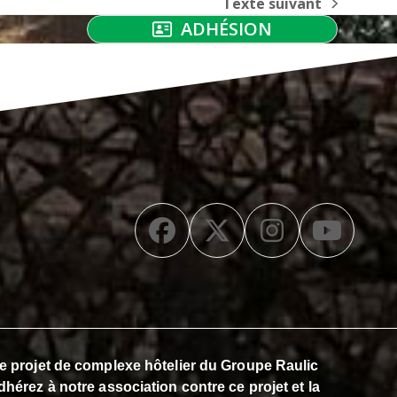
Texte suivant
next
ADHÉSION
post:
Facebook
Twitter
Instagra
YouT
 le projet de complexe hôtelier du Groupe Raulic
dhérez à notre association contre ce projet et la