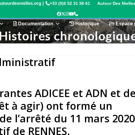
+33 (0)6 52 31 56 61
Autour Des Nielle
Facebook
Twitter
Instagram
YouTube
Phone
Documentation
Historique
Espace 
Histoires chronologiqu
ministratif
érantes ADICEE et ADN et d
rêt à agir) ont formé un
de l’arrêté du 11 mars 202
tif de RENNES.