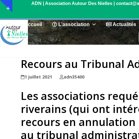
Skip
Show
to
notice
content
Accueil
L’association
Actualités
Recours au Tribunal Ad
1 juillet 2021
adn35400
Les associations requ
riverains (qui ont inté
recours en annulation 
au tribunal administra