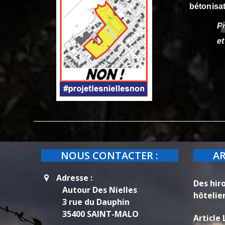
bétonisat
Pr
et
NOUS CONTACTER :
AR
Adresse :
Des hir
Autour Des Nielles
hôtelie
3 rue du Dauphin
35400 SAINT-MALO
Article 