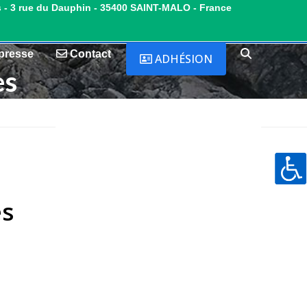
s - 3 rue du Dauphin - 35400 SAINT-MALO - France
presse
Contact
ADHÉSION
es
es
0